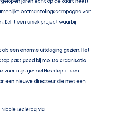
gelopen jaren echt op de kaart heeft
ezamenlijke ontmantelingscampagne van
n. Echt een uniek project waarbij
t als een enorme uitdaging gezien. Het
tep past goed bij me. De organisatie
e voor mijn gevoel Nexstep in een
or een nieuwe directeur die met een
icole Leclercq via