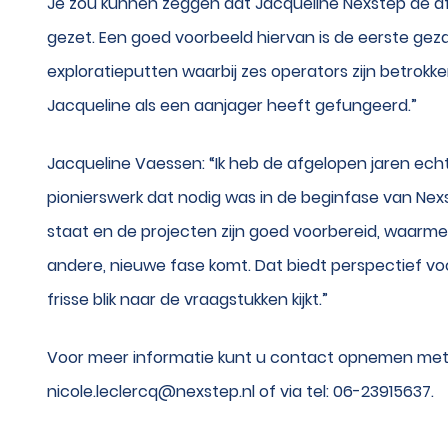
Je zou kunnen zeggen dat Jacqueline Nexstep de af
gezet. Een goed voorbeeld hiervan is de eerste g
exploratieputten waarbij zes operators zijn betrokke
Jacqueline als een aanjager heeft gefungeerd.”
Jacqueline Vaessen: “Ik heb de afgelopen jaren ech
pionierswerk dat nodig was in de beginfase van Nexs
staat en de projecten zijn goed voorbereid, waarme
andere, nieuwe fase komt. Dat biedt perspectief vo
frisse blik naar de vraagstukken kijkt.”
Voor meer informatie kunt u contact opnemen met N
nicole.leclercq@nexstep.nl of via tel: 06-23915637.