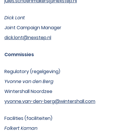
jules.schoenmakers@nexstep.nl
Dick Lont
Joint Campaign Manager
dick.lont@nexstep.nl
Commissies
Regulatory (regelgeving)
Yvonne van den Berg
Wintershall Noordzee
yvonne.van-den-berg@wintershall.com
Facilities (faciliteiten)
Folkert Kaman