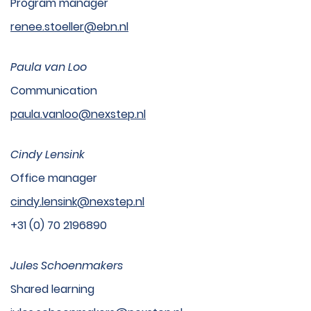
Program manager
renee.stoeller@ebn.nl
Paula van Loo
Communication
paula.vanloo@nexstep.nl
Cindy Lensink
Office manager
cindy.lensink@nexstep.nl
+31 (0) 70 2196890
Jules Schoenmakers
Shared learning